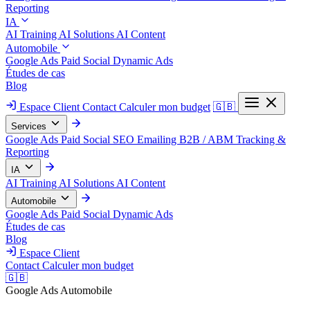
Reporting
IA
AI Training
AI Solutions
AI Content
Automobile
Google Ads
Paid Social
Dynamic Ads
Études de cas
Blog
Espace Client
Contact
Calculer mon budget
🇬🇧
Services
Google Ads
Paid Social
SEO
Emailing
B2B / ABM
Tracking &
Reporting
IA
AI Training
AI Solutions
AI Content
Automobile
Google Ads
Paid Social
Dynamic Ads
Études de cas
Blog
Espace Client
Contact
Calculer mon budget
🇬🇧
Google Ads Automobile