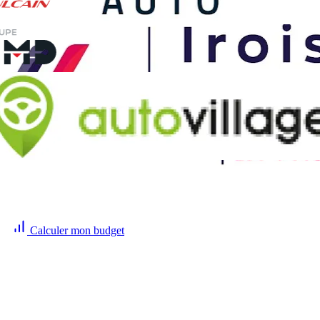
Prêt à propulser votre activité digitale ?
Calculez votre plan sur-mesure en 3 minutes ou réservez un appel de
30 min. Sans engagement, juste des résultats mesurés chaque
semaine.
Calculer mon budget
Réserver un appel (30 min)
FAQ
Questions Fréquentes
Tout ce que vous devez savoir sur nos services de publicité