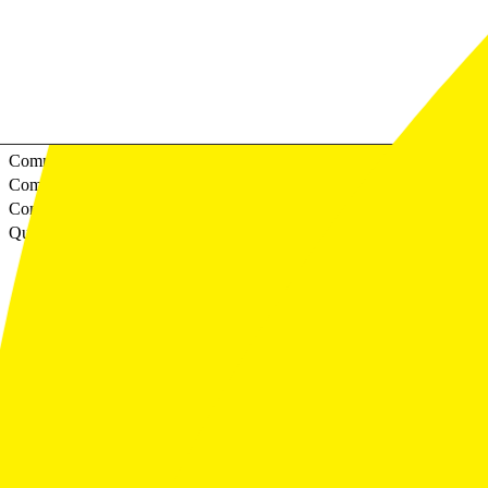
automobile.
Pourquoi utiliser Google Ads pour ma concession ?
En combien de temps puis-je voir des résultats ?
Comment fonctionne le contrôle du budget ?
Comment positionnez-vous ma concession au-dessus des
concurrents ?
Comment choisissez-vous les bons mots-clés ?
Comment sont créées les annonces ?
Comment optimisez-vous les campagnes dans le temps ?
Quel type de support fournissez-vous ?