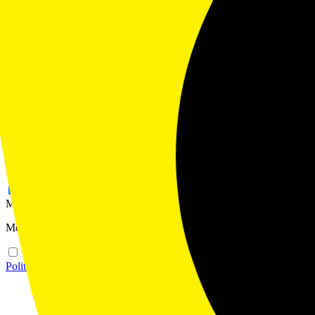
Politique de Confidentialité
•
Conditions d'Utilisation
•
Cookies
Mon budget
Calculer mon budget
Ce site utilise des cookies pour analyser le trafic.
Personnaliser
Refuser
OK
Essentiels
Toujours actif
Requis pour le fonctionnement du site.
Analytiques
Comprendre comment les visiteurs utilisent le site.
Marketing
Mesurer la performance des campagnes publicitaires.
Politique de confidentialité
Enregistrer