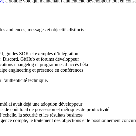
M)
à double voie qui maintenait l’authenticité développeur tout en cons
 audiences, messages et objectifs distincts :
PI, guides SDK et exemples d’intégration
, Discord, GitHub et forums développeur
cations changelog et programmes d’accès bêta
uipe engineering et présence en conférences
’authenticité technique.
ymbl.ai avait déjà une adoption développeur
 de coût total de possession et métriques de productivité
échelle, la sécurité et les résultats business
igence compte, le traitement des objections et le positionnement concurr