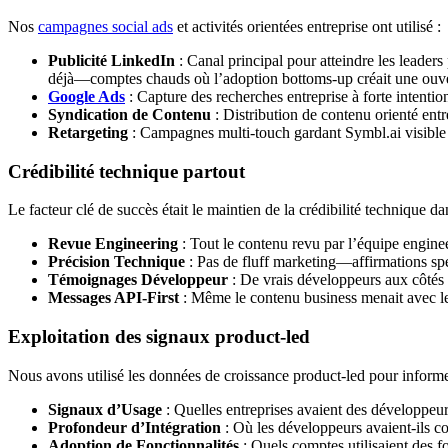
Nos
campagnes social ads
et activités orientées entreprise ont utilisé :
Publicité LinkedIn
: Canal principal pour atteindre les leaders
déjà—comptes chauds où l’adoption bottoms-up créait une ouve
Google Ads
: Capture des recherches entreprise à forte intent
Syndication de Contenu
: Distribution de contenu orienté ent
Retargeting
: Campagnes multi-touch gardant Symbl.ai visible 
Crédibilité technique partout
Le facteur clé de succès était le maintien de la crédibilité technique da
Revue Engineering
: Tout le contenu revu par l’équipe engine
Précision Technique
: Pas de fluff marketing—affirmations s
Témoignages Développeur
: De vrais développeurs aux côtés 
Messages API-First
: Même le contenu business menait avec le
Exploitation des signaux product-led
Nous avons utilisé les données de croissance product-led pour inform
Signaux d’Usage
: Quelles entreprises avaient des développeur
Profondeur d’Intégration
: Où les développeurs avaient-ils con
Adoption de Fonctionnalités
: Quels comptes utilisaient des f