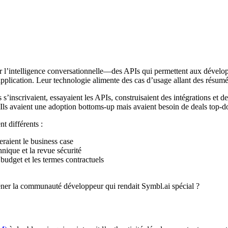
l’intelligence conversationnelle—des APIs qui permettent aux développeu
 application. Leur technologie alimente des cas d’usage allant des résumé
s’inscrivaient, essayaient les APIs, construisaient des intégrations et d
. Ils avaient une adoption bottoms-up mais avaient besoin de deals top-
t différents :
eraient le business case
nique et la revue sécurité
udget et les termes contractuels
aliéner la communauté développeur qui rendait Symbl.ai spécial ?