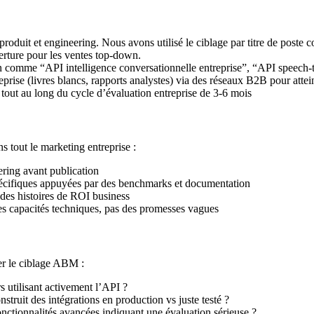
 produit et engineering. Nous avons utilisé le ciblage par titre de poste 
rture pour les ventes top-down.
ion comme “API intelligence conversationnelle entreprise”, “API speech
reprise (livres blancs, rapports analystes) via des réseaux B2B pour att
tout au long du cycle d’évaluation entreprise de 3-6 mois
ns tout le marketing entreprise :
ering avant publication
pécifiques appuyées par des benchmarks et documentation
des histoires de ROI business
s capacités techniques, pas des promesses vagues
er le ciblage ABM :
s utilisant activement l’API ?
struit des intégrations en production vs juste testé ?
onctionnalités avancées indiquant une évaluation sérieuse ?