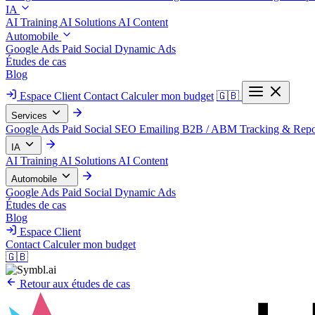
IA
AI Training
AI Solutions
AI Content
Automobile
Google Ads
Paid Social
Dynamic Ads
Études de cas
Blog
Espace Client
Contact
Calculer mon budget
🇬🇧
Services
Google Ads
Paid Social
SEO
Emailing
B2B / ABM
Tracking & Repo
IA
AI Training
AI Solutions
AI Content
Automobile
Google Ads
Paid Social
Dynamic Ads
Études de cas
Blog
Espace Client
Contact
Calculer mon budget
🇬🇧
Retour aux études de cas