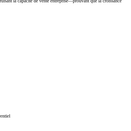
truisant la capacité de vente entreprise—prouvant que la croissance
entiel