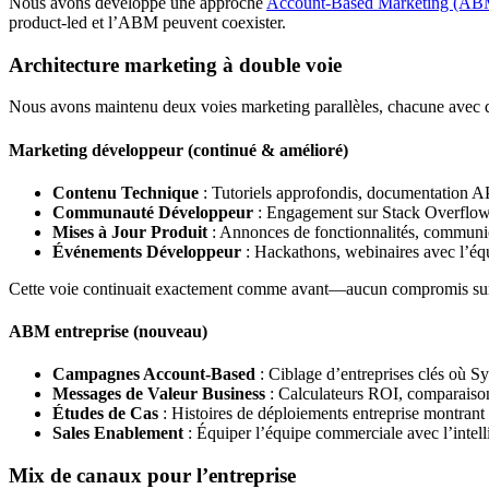
Nous avons développé une approche
Account-Based Marketing (AB
product-led et l’ABM peuvent coexister.
Architecture marketing à double voie
Nous avons maintenu deux voies marketing parallèles, chacune avec des
Marketing développeur (continué & amélioré)
Contenu Technique
: Tutoriels approfondis, documentation A
Communauté Développeur
: Engagement sur Stack Overflow
Mises à Jour Produit
: Annonces de fonctionnalités, communi
Événements Développeur
: Hackathons, webinaires avec l’éq
Cette voie continuait exactement comme avant—aucun compromis sur l
ABM entreprise (nouveau)
Campagnes Account-Based
: Ciblage d’entreprises clés où S
Messages de Valeur Business
: Calculateurs ROI, comparaisons
Études de Cas
: Histoires de déploiements entreprise montrant l’
Sales Enablement
: Équiper l’équipe commerciale avec l’intell
Mix de canaux pour l’entreprise