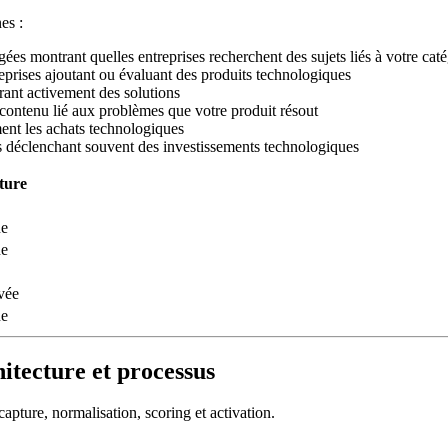
es :
s montrant quelles entreprises recherchent des sujets liés à votre caté
prises ajoutant ou évaluant des produits technologiques
ant activement des solutions
ontenu lié aux problèmes que votre produit résout
ent les achats technologiques
s déclenchant souvent des investissements technologiques
ture
e
e
vée
e
hitecture et processus
apture, normalisation, scoring et activation.