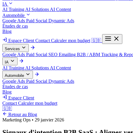
IA
AI Training
AI Solutions
AI Content
Automobile
Google Ads
Paid Social
Dynamic Ads
Études de cas
Blog
Espace Client
Contact
Calculer mon budget
🇬🇧
Services
Google Ads
Paid Social
SEO
Emailing
B2B / ABM
Tracking & Repo
IA
AI Training
AI Solutions
AI Content
Automobile
Google Ads
Paid Social
Dynamic Ads
Études de cas
Blog
Espace Client
Contact
Calculer mon budget
🇬🇧
Retour au Blog
Marketing Ops
•
29 janvier 2026
Signaux d'intention B2B SaaS : Aligner ve