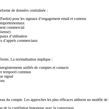
teforme de données centralisée :
ardot) pour les signaux d’engagement email et contenu
comportementaux
ment commercial
sense)
naux d’utilisation
ux d’appels commerciaux
érents. La normalisation implique :
enregistrements unifiés de comptes et contacts
adre temporel commun
ue signal
ons
eau du compte. Les approches les plus efficaces utilisent un modèle de 
n de la corrélation historique avec la conversion