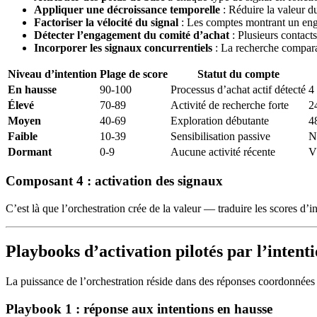
Appliquer une décroissance temporelle
: Réduire la valeur du
Factoriser la vélocité du signal
: Les comptes montrant un eng
Détecter l’engagement du comité d’achat
: Plusieurs contac
Incorporer les signaux concurrentiels
: La recherche comparat
Niveau d’intention
Plage de score
Statut du compte
En hausse
90-100
Processus d’achat actif détecté
4
Élevé
70-89
Activité de recherche forte
2
Moyen
40-69
Exploration débutante
4
Faible
10-39
Sensibilisation passive
N
Dormant
0-9
Aucune activité récente
V
Composant 4 : activation des signaux
C’est là que l’orchestration crée de la valeur — traduire les scores d’
Playbooks d’activation pilotés par l’intent
La puissance de l’orchestration réside dans des réponses coordonnées e
Playbook 1 : réponse aux intentions en hausse