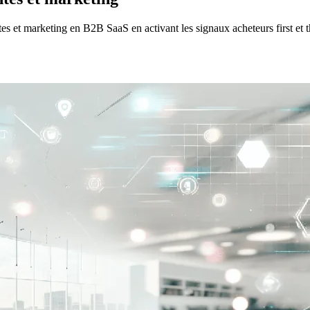
s et marketing en B2B SaaS en activant les signaux acheteurs first et t