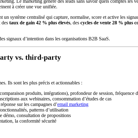
arketing. Le marketing génère des leads sans savoir quels comptes les v
einent à créer une vue unifiée.
 un système centralisé qui capture, normalise, score et active les signa
t des
taux de gain 42 % plus élevés
, des
cycles de vente 28 % plus c
 des signaux d’intention dans les organisations B2B SaaS.
arty vs. third-party
s. Ils sont les plus précis et actionnables :
, comparaison produits, intégrations), profondeur de session, fréquence d
inscriptions aux webinaires, consommation d’études de cas
e réponse sur les campagnes d’
email marketing
fonctionnalités, patterns d’utilisation
e démo, consultation de propositions
ntation, la conformité sécurité