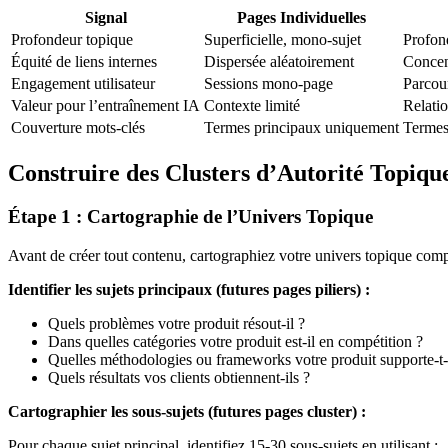
Signal
Pages Individuelles
Profondeur topique
Superficielle, mono-sujet
Profond
Équité de liens internes
Dispersée aléatoirement
Concent
Engagement utilisateur
Sessions mono-page
Parcou
Valeur pour l’entraînement IA
Contexte limité
Relati
Couverture mots-clés
Termes principaux uniquement
Termes
Construire des Clusters d’Autorité Topiqu
Étape 1 : Cartographie de l’Univers Topique
Avant de créer tout contenu, cartographiez votre univers topique comp
Identifier les sujets principaux (futures pages piliers) :
Quels problèmes votre produit résout-il ?
Dans quelles catégories votre produit est-il en compétition ?
Quelles méthodologies ou frameworks votre produit supporte-t-i
Quels résultats vos clients obtiennent-ils ?
Cartographier les sous-sujets (futures pages cluster) :
Pour chaque sujet principal, identifiez 15-30 sous-sujets en utilisant :