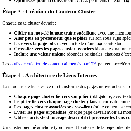
Optimisées pour la conversion
: CTAs pertinents et lead magne
Étape 3 : Création du Contenu Cluster
Chaque page cluster devrait :
Cibler un mot-clé longue traîne spécifique
avec une intention
Aller plus en profondeur que le pilier
sur son sous-sujet spéc
Lier vers la page pilier
avec un texte d’ancrage contextuel
Cross-lier vers les pages cluster associées
là où c’est naturell
Inclure une valeur unique
(données originales, citations d’exp
Les
outils de création de contenu alimentés par l’IA
peuvent accélérer 
Étape 4 : Architecture de Liens Internes
La structure de liens est ce qui transforme des pages individuelles en cl
Chaque page cluster lie vers son pilier
(obligatoire, avec text
Le pilier lie vers chaque page cluster
(dans le corps du conte
Les pages cluster associées se cross-lient
(où le contenu se co
Éviter les pages orphelines
(chaque page devrait avoir au moins
Utiliser un texte d’ancrage descriptif
et
prioriser les liens c
Un cluster bien lié améliore typiquement l’autorité de la page pilier d