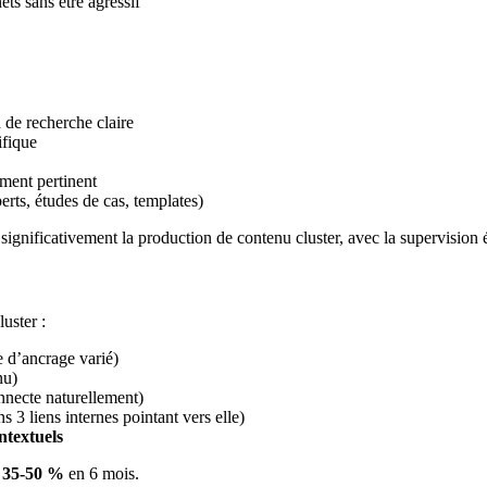
ts sans être agressif
 de recherche claire
ifique
ement pertinent
erts, études de cas, templates)
significativement la production de contenu cluster, avec la supervision é
uster :
e d’ancrage varié)
nu)
nnecte naturellement)
 3 liens internes pointant vers elle)
ontextuels
e
35-50 %
en 6 mois.