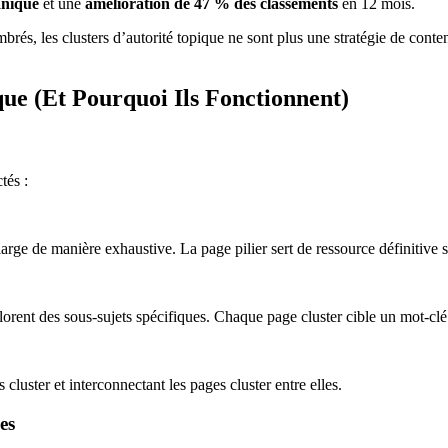
anique
et une
amélioration de 47 % des classements
en 12 mois.
, les clusters d’autorité topique ne sont plus une stratégie de contenu 
que (Et Pourquoi Ils Fonctionnent)
tés :
e de manière exhaustive. La page pilier sert de ressource définitive sur 
rent des sous-sujets spécifiques. Chaque page cluster cible un mot-clé l
 cluster et interconnectant les pages cluster entre elles.
es