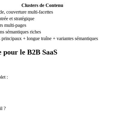
Clusters de Contenu
e, couverture multi-facettes
rée et stratégique
rs multi-pages
ons sémantiques riches
 principaux + longue traîne + variantes sémantiques
e pour le B2B SaaS
let :
l ?