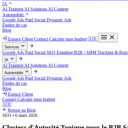
IA
AI Training
AI Solutions
AI Content
Automobile
Google Ads
Paid Social
Dynamic Ads
Études de cas
Blog
Espace Client
Contact
Calculer mon budget
🇬🇧
Services
Google Ads
Paid Social
SEO
Emailing
B2B / ABM
Tracking & Repo
IA
AI Training
AI Solutions
AI Content
Automobile
Google Ads
Paid Social
Dynamic Ads
Études de cas
Blog
Espace Client
Contact
Calculer mon budget
🇬🇧
Retour au Blog
SEO
•
6 mars 2026
Clusters d'Autorité Topique pour le B2B S