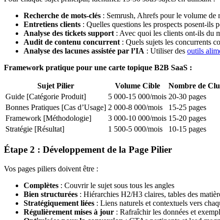
Recherche de mots-clés
: Semrush, Ahrefs pour le volume de re
Entretiens clients
: Quelles questions les prospects posent-ils 
Analyse des tickets support
: Avec quoi les clients ont-ils du 
Audit de contenu concurrent
: Quels sujets les concurrents c
Analyse des lacunes assistée par l’IA
: Utiliser des
outils alim
Framework pratique pour une carte topique B2B SaaS :
Sujet Pilier
Volume Cible
Nombre de Clu
Guide [Catégorie Produit]
5 000-15 000/mois
20-30 pages
Bonnes Pratiques [Cas d’Usage]
2 000-8 000/mois
15-25 pages
Framework [Méthodologie]
3 000-10 000/mois
15-20 pages
Stratégie [Résultat]
1 500-5 000/mois
10-15 pages
Étape 2 : Développement de la Page Pilier
Vos pages piliers doivent être :
Complètes
: Couvrir le sujet sous tous les angles
Bien structurées
: Hiérarchies H2/H3 claires, tables des matièr
Stratégiquement liées
: Liens naturels et contextuels vers chaq
Régulièrement mises à jour
: Rafraîchir les données et exemp