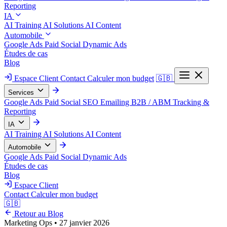
Reporting
IA
AI Training
AI Solutions
AI Content
Automobile
Google Ads
Paid Social
Dynamic Ads
Études de cas
Blog
Espace Client
Contact
Calculer mon budget
🇬🇧
Services
Google Ads
Paid Social
SEO
Emailing
B2B / ABM
Tracking &
Reporting
IA
AI Training
AI Solutions
AI Content
Automobile
Google Ads
Paid Social
Dynamic Ads
Études de cas
Blog
Espace Client
Contact
Calculer mon budget
🇬🇧
Retour au Blog
Marketing Ops
•
27 janvier 2026