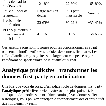
Taux de lead-to-
12-18%
22-30%
+65-80%
rendez-vous
Taille du pool de
Large mais en
Plus petit
Variable
retargeting
déclin
mais stable
Précision de
55-65%
80-92%
+35-45%
l’attribution
ROAS (Retour sur
investissement
4:1 - 6:1
6:1 - 9:1
+50-65%
publicitaire)
Ces améliorations sont typiques pour les concessionnaires ayant
pleinement implémenté des stratégies de données first-party. Les
tailles d’audience plus petites sont largement compensées par
l’amélioration spectaculaire de la qualité du signal.
Analytique prédictive : transformer les
données first-party en anticipation
Une fois que vous disposez d’un solide socle de données first-party,
l’
analytique prédictive
devient votre outil le plus puissant. En
appliquant des modèles de machine learning à vos données clients
historiques, vous pouvez anticiper le comportement des clients plutôt
que simplement y réagir.