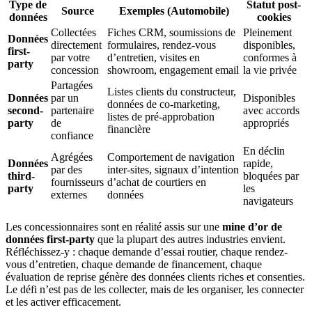
Type de
Statut post-
Source
Exemples (Automobile)
données
cookies
Collectées
Fiches CRM, soumissions de
Pleinement
Données
directement
formulaires, rendez-vous
disponibles,
first-
par votre
d’entretien, visites en
conformes à
party
concession
showroom, engagement email
la vie privée
Partagées
Listes clients du constructeur,
Données
par un
Disponibles
données de co-marketing,
second-
partenaire
avec accords
listes de pré-approbation
party
de
appropriés
financière
confiance
En déclin
Agrégées
Comportement de navigation
Données
rapide,
par des
inter-sites, signaux d’intention
third-
bloquées par
fournisseurs
d’achat de courtiers en
party
les
externes
données
navigateurs
Les concessionnaires sont en réalité assis sur une
mine d’or de
données first-party
que la plupart des autres industries envient.
Réfléchissez-y : chaque demande d’essai routier, chaque rendez-
vous d’entretien, chaque demande de financement, chaque
évaluation de reprise génère des données clients riches et consenties.
Le défi n’est pas de les collecter, mais de les organiser, les connecter
et les activer efficacement.