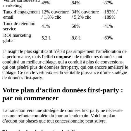
Ventes attribuées au
45%
84%
+87%
marketing
Taux d’engagement
12% ouverture
34% ouverture
+183% /
email
/ 1,8% clic
/ 5,2% clic
+189%
Taux de rétention
41%
58%
+41%
service
ROI marketing
5,2:1
8,8:1
+69%
global
L’insight le plus significatif n’était pas simplement l’amélioration de
la performance, mais l’
effet composé
: de meilleures données ont
conduit à un meilleur ciblage, qui a conduit à plus de conversions,
qui ont généré plus de données first-party, qui ont encore amélioré le
ciblage. Ce cercle vertueux est la véritable puissance d’une stratégie
de données first-party.
Votre plan d’action données first-party :
par où commencer
La transition vers une stratégie de données first-party ne nécessite
pas une refonte complète du jour au lendemain. Voici un plan
d’action par phases que tout concessionnaire peut suivre.