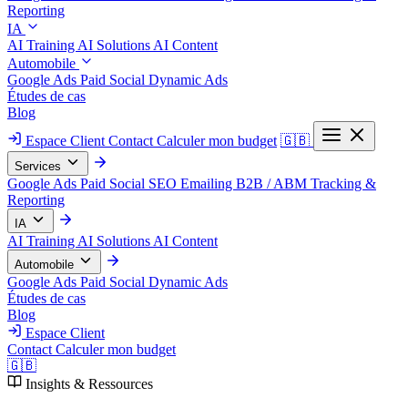
Reporting
IA
AI Training
AI Solutions
AI Content
Automobile
Google Ads
Paid Social
Dynamic Ads
Études de cas
Blog
Espace Client
Contact
Calculer mon budget
🇬🇧
Services
Google Ads
Paid Social
SEO
Emailing
B2B / ABM
Tracking &
Reporting
IA
AI Training
AI Solutions
AI Content
Automobile
Google Ads
Paid Social
Dynamic Ads
Études de cas
Blog
Espace Client
Contact
Calculer mon budget
🇬🇧
Insights & Ressources